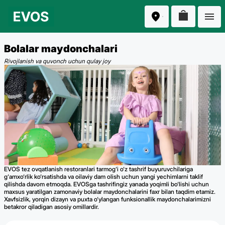
Bolalar maydonchalari
Rivojlanish va quvonch uchun qulay joy
EVOS tez ovqatlanish restoranlari tarmog‘i o‘z tashrif buyuruvchilariga
g‘amxo‘rlik ko‘rsatishda va oilaviy dam olish uchun yangi yechimlarni taklif
qilishda davom etmoqda. EVOSga tashrifingiz yanada yoqimli bo‘lishi uchun
maxsus yaratilgan zamonaviy bolalar maydonchalarini faxr bilan taqdim etamiz.
Xavfsizlik, yorqin dizayn va puxta o‘ylangan funksionallik maydonchalarimizni
betakror qiladigan asosiy omillardir.