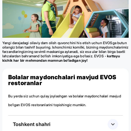
Yangi darajadagi oilaviy dam olish quvonchini his etish uchun EVOSga butun
oilangiz bilan tashrif buyuring. Ishonchimiz komilki, bizning maydonchalarimiz
farzandlaringizning sevimli maskaniga aylanadi, siz esa ular bilan birga baxtli
lahzalardan bahramand bo‘lish imkoniyatiga ega bo‘lasiz. EVOS -
kattayu
kichik har bir mehmondan mamnun bo‘ladigan joy!
Bolalar maydonchalari mavjud EVOS
restoranlar
Bu yerda siz uchun qulay joylashgan va bolalar maydonchalari mavjud
bo‘lgan EVOS restoranlarini topishingiz mumkin.
Toshkent shahri