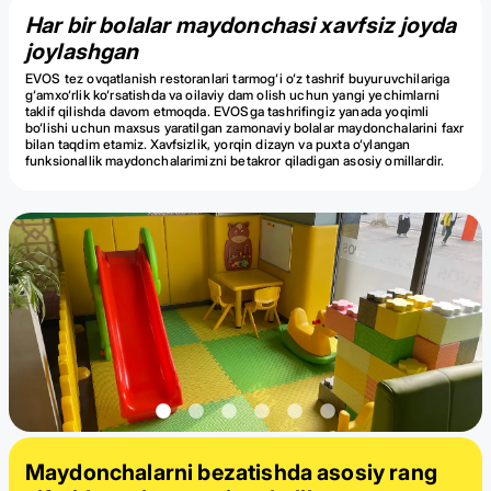
Har bir bolalar maydonchasi xavfsiz joyda
joylashgan
EVOS tez ovqatlanish restoranlari tarmog‘i o‘z tashrif buyuruvchilariga
g‘amxo‘rlik ko‘rsatishda va oilaviy dam olish uchun yangi yechimlarni
taklif qilishda davom etmoqda. EVOSga tashrifingiz yanada yoqimli
bo‘lishi uchun maxsus yaratilgan zamonaviy bolalar maydonchalarini faxr
bilan taqdim etamiz. Xavfsizlik, yorqin dizayn va puxta o‘ylangan
funksionallik maydonchalarimizni betakror qiladigan asosiy omillardir.
Maydonchalarni bezatishda asosiy rang