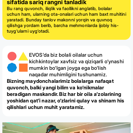
sifatida sariq rangni tanladik
Bu rang quvonch, iliqlik va faollikni anglatib, bolalar
uchun ham, ularning ota-onalari uchun ham baxt muhitini
yaratadi. Bunday tanlov makonni yorqin va quvnoq
qilishga yordam berib, barcha mehmonlarda ijobiy his-
tuyg‘ularni uyg‘otadi.
EVOS’da biz bolali oilalar uchun
kichkintoylar xavfsiz va qiziqarli o‘ynashi
mumkin bo‘lgan joyga ega bo‘lish
naqadar muhimligini tushunamiz.
Bizning maydonchalarimiz bolalarga nafaqat
quvonch, balki yangi bilim va ko‘nikmalar
beradigan maskandir. Biz har bir oila a’zolarining
yoshidan qat’i nazar, o‘zlarini qulay va shinam his
qilishlari uchun muhit yaratamiz.