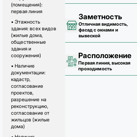
(помещения):
первая линия
Заметность
• Этажность
Отличная видимость,
здания: всех видов
фасад с окнами и
(жилые дома,
вывеской
общественные
здания и
Расположение
сооружения)
Первая линия, высокая
• Наличие
проходимость
документации:
кадастр,
согласование
проектов,
разрешение на
реконструкцию,
согласование от
жильцов (жилые
дома)
• Наличие