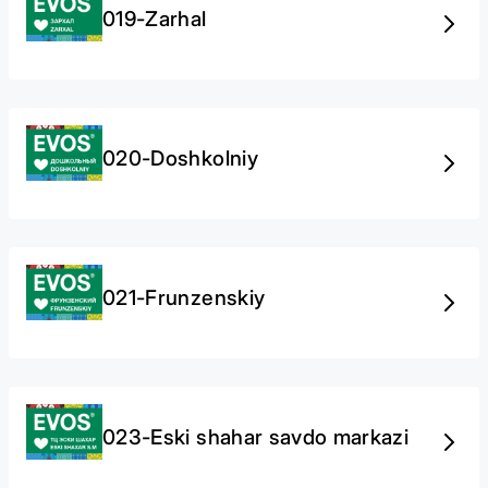
019-Zarhal
020-Doshkolniy
021-Frunzenskiy
023-Eski shahar savdo markazi