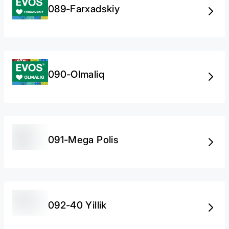
089-Farxadskiy
090-Olmaliq
091-Mega Polis
092-40 Yillik