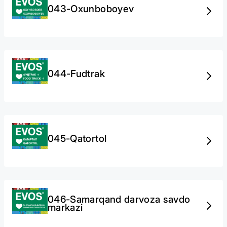
043-Oxunboboyev
044-Fudtrak
045-Qatortol
046-Samarqand darvoza savdo
markazi