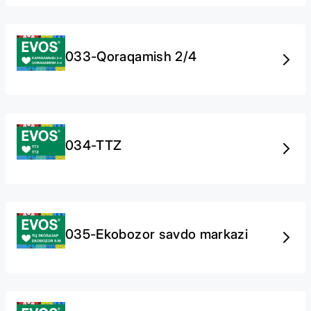
033-Qoraqamish 2/4
034-TTZ
035-Ekobozor savdo markazi