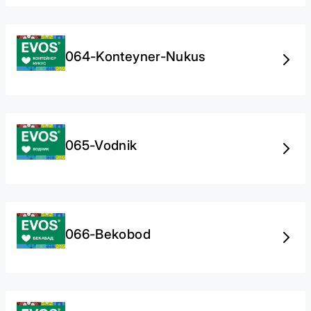
064-Konteyner-Nukus
065-Vodnik
066-Bekobod