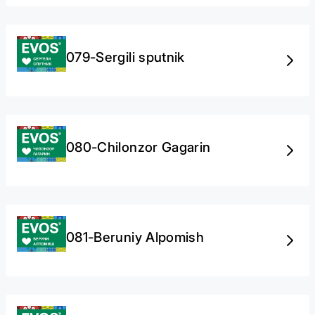
079-Sergili sputnik
080-Chilonzor Gagarin
081-Beruniy Alpomish