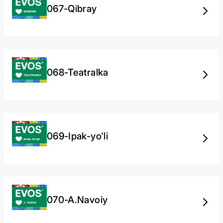
067-Qibray
068-Teatralka
069-Ipak-yo'li
070-А.Navoiy