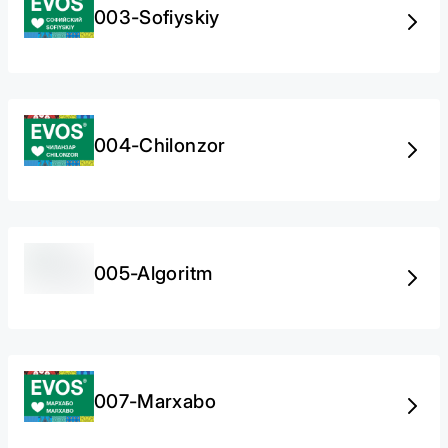
003-Sofiyskiy
004-Chilonzor
005-Algoritm
007-Marxabo