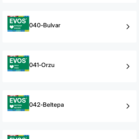
040-Bulvar
041-Orzu
042-Beltepa