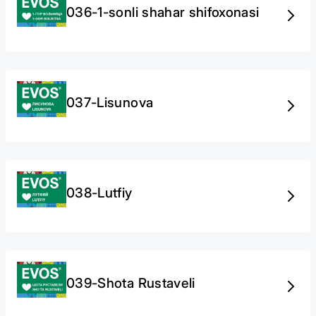
036-1-sonli shahar shifoxonasi
037-Lisunova
038-Lutfiy
039-Shota Rustaveli