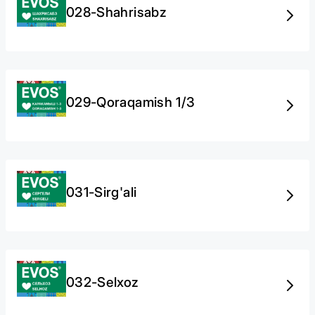
028-Shahrisabz
029-Qoraqamish 1/3
031-Sirg'ali
032-Selxoz