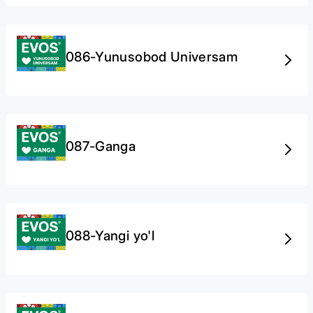
086-Yunusobod Universam
087-Ganga
088-Yangi yo'l