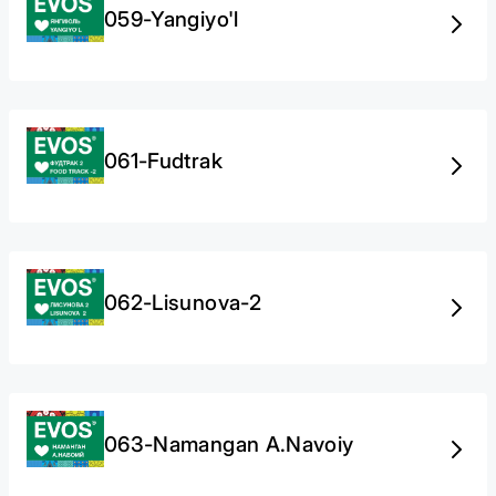
059-Yangiyo'l
061-Fudtrak
062-Lisunova-2
063-Namangan A.Navoiy