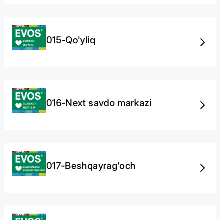
015-Qo'yliq
016-Next savdo markazi
017-Beshqayrag'och