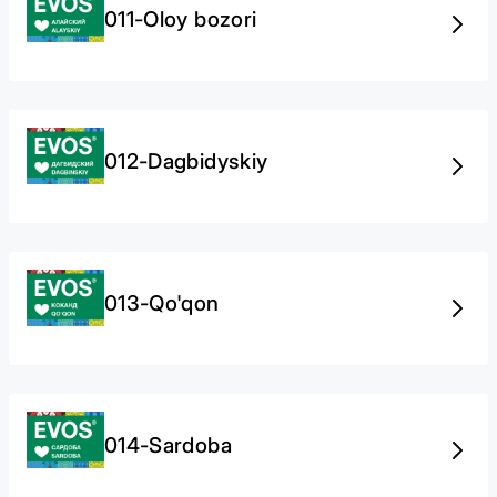
011-Oloy bozori
012-Dagbidyskiy
013-Qo'qon
014-Sardoba