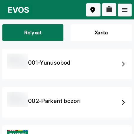
Ro'yxat
Xarita
001-Yunusobod
002-Parkent bozori