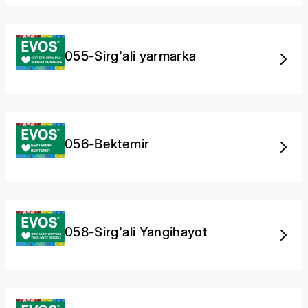
055-Sirg'ali yarmarka
056-Bektemir
058-Sirg'ali Yangihayot