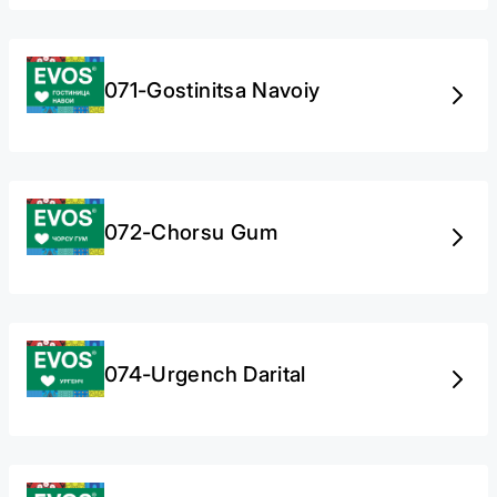
071-Gostinitsa Navoiy
072-Chorsu Gum
074-Urgench Darital