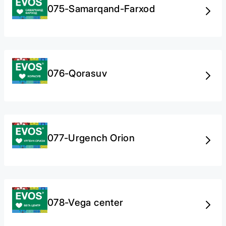
075-Samarqand-Farxod
076-Qorasuv
077-Urgench Orion
078-Vega center