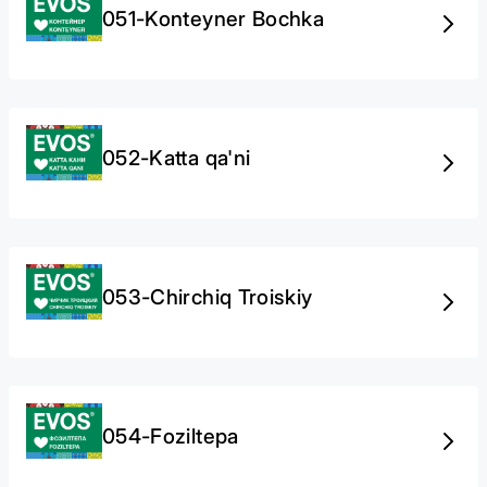
051-Konteyner Bochka
052-Katta qa'ni
053-Chirchiq Troiskiy
054-Foziltepa