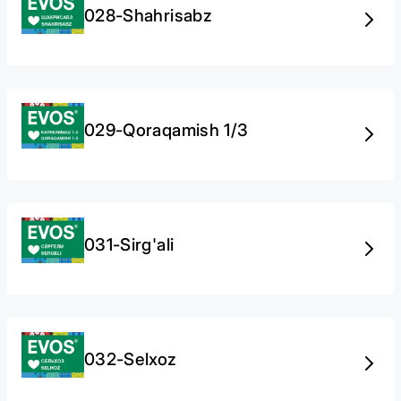
028-Shahrisabz
029-Qoraqamish 1/3
031-Sirg'ali
032-Selxoz