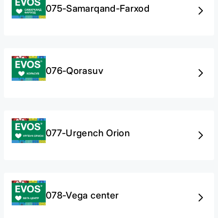
075-Samarqand-Farxod
076-Qorasuv
077-Urgench Orion
078-Vega center