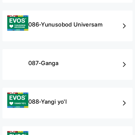
086-Yunusobod Universam
087-Ganga
088-Yangi yo'l