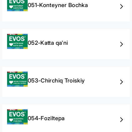
051-Konteyner Bochka
052-Katta qa'ni
053-Chirchiq Troiskiy
054-Foziltepa