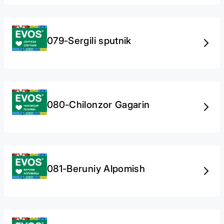
079-Sergili sputnik
080-Chilonzor Gagarin
081-Beruniy Alpomish