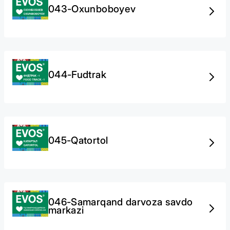
043-Oxunboboyev
044-Fudtrak
045-Qatortol
046-Samarqand darvoza savdo
markazi