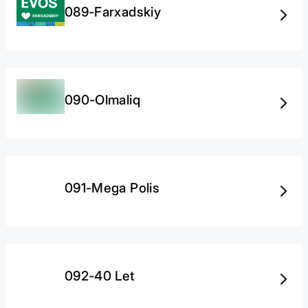
089-Farxadskiy
090-Olmaliq
091-Mega Polis
092-40 Let