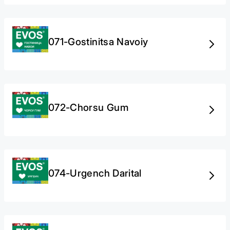
071-Gostinitsa Navoiy
072-Chorsu Gum
074-Urgench Darital