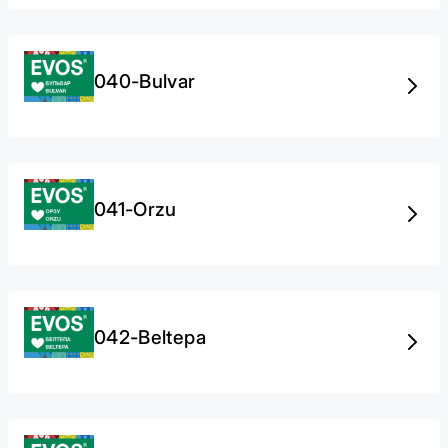
040-Bulvar
041-Orzu
042-Beltepa