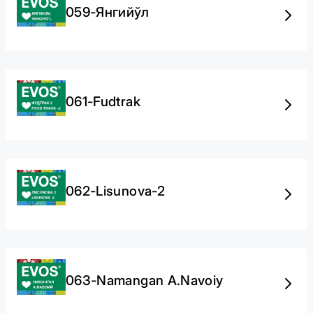
059-Янгийўл
061-Fudtrak
062-Lisunova-2
063-Namangan A.Navoiy