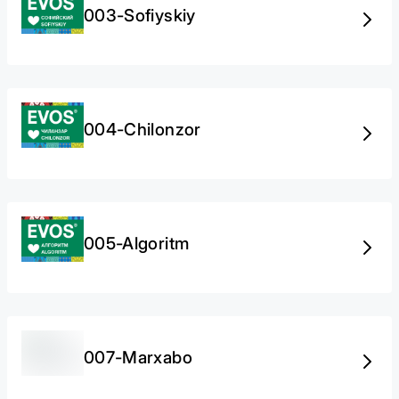
003-Sofiyskiy
004-Chilonzor
005-Algoritm
007-Marxabo