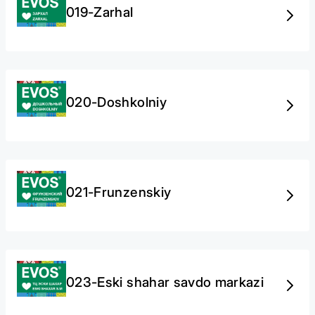
019-Zarhal
020-Doshkolniy
021-Frunzenskiy
023-Eski shahar savdo markazi