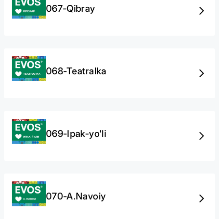
067-Qibray
068-Teatralka
069-Ipak-yo'li
070-А.Navoiy