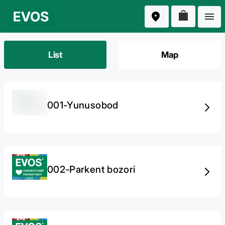
List
Map
001-Yunusobod
002-Parkent bozori