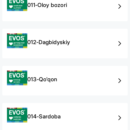
011-Oloy bozori
012-Dagbidyskiy
013-Qo'qon
014-Sardoba