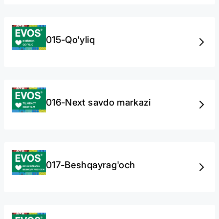
015-Qo'yliq
016-Next savdo markazi
017-Beshqayrag'och