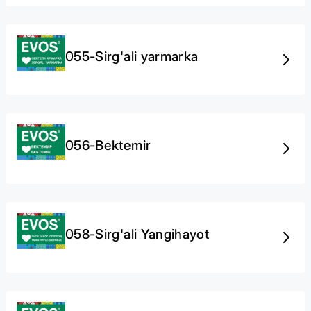
055-Sirg'ali yarmarka
056-Bektemir
058-Sirg'ali Yangihayot