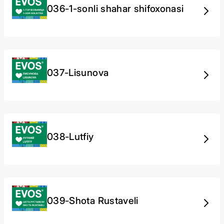
036-1-sonli shahar shifoxonasi
037-Lisunova
038-Lutfiy
039-Shota Rustaveli