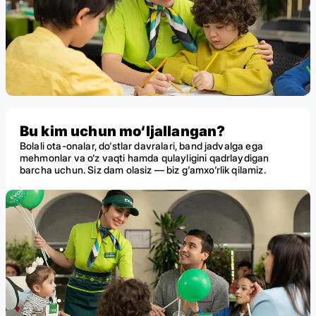
Bu kim uchun mo‘ljallangan?
Bolali ota-onalar, do‘stlar davralari, band jadvalga ega
mehmonlar va o‘z vaqti hamda qulayligini qadrlaydigan
barcha uchun. Siz dam olasiz — biz g‘amxo‘rlik qilamiz.