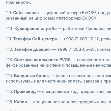
лояльности.
1.9.
Сайт заказа
— цифровой ресурс EVOS®, предназ
указанный на цифровых платформах EVOS®.
1.10.
Курьерская служба
— работники Продавца ли
1.11.
Телефон Call-центра
— +998 71 203-12-12, реж
1.12.
Телефон доверия
— +998 71 203-55-55, прием
1.13.
Система лояльности EVOS
— совокупность ма
фиксированные начисления, повышенные начислен
1.14.
Бонусные баллы
— условные единицы системы 
используемые для частичной оплаты заказов в пр
1.15.
Промокод
— специальный код, предоставляющ
1.16.
Купон
— специальное ценовое предложение, п