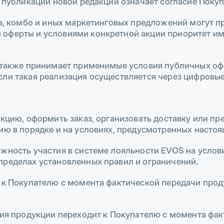
е публикации новой редакции означает согласие Поку
нов, комбо и иных маркетинговых предложений могут 
оферты и условиями конкретной акции приоритет им
ь также принимает применимые условия публичных о
сли такая реализация осуществляется через цифров
укцию, оформить заказ, организовать доставку или п
ию в порядке и на условиях, предусмотренных насто
жность участия в системе лояльности EVOS на услов
пределах установленных правил и ограничений.
т к Покупателю с момента фактической передачи про
ения продукции переходит к Покупателю с момента ф