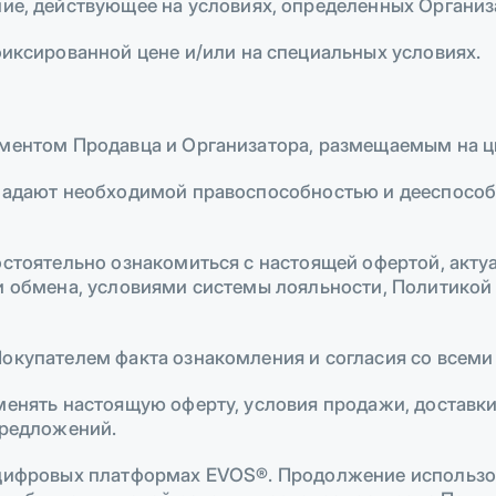
е, действующее на условиях, определенных Организ
иксированной цене и/или на специальных условиях.
кументом Продавца и Организатора, размещаемым на
бладают необходимой правоспособностью и дееспособ
остоятельно ознакомиться с настоящей офертой, акт
 и обмена, условиями системы лояльности, Политико
Покупателем факта ознакомления и согласия со все
зменять настоящую оферту, условия продажи, доставк
предложений.
а цифровых платформах EVOS®. Продолжение исполь