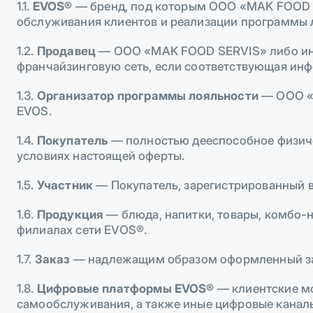
1.1.
EVOS®
— бренд, под которым ООО «MAK FOOD SE
обслуживания клиентов и реализации программы 
1.2.
Продавец
— ООО «MAK FOOD SERVIS» либо ино
франчайзинговую сеть, если соответствующая ин
1.3.
Организатор программы лояльности
— ООО «M
EVOS.
1.4.
Покупатель
— полностью дееспособное физиче
условиях настоящей оферты.
1.5.
Участник
— Покупатель, зарегистрированный 
1.6.
Продукция
— блюда, напитки, товары, комбо-
филиалах сети EVOS®.
1.7.
Заказ
— надлежащим образом оформленный запр
1.8.
Цифровые платформы EVOS®
— клиентские мо
самообслуживания, а также иные цифровые каналы