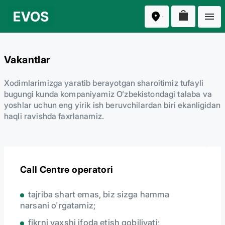
Vakantlar
Xodimlarimizga yaratib berayotgan sharoitimiz tufayli
bugungi kunda kompaniyamiz O‘zbekistondagi talaba va
yoshlar uchun eng yirik ish beruvchilardan biri ekanligidan
haqli ravishda faxrlanamiz.
Call Centre operatori
tajriba shart emas, biz sizga hamma
narsani o'rgatamiz;
fikrni yaxshi ifoda etish qobiliyati;