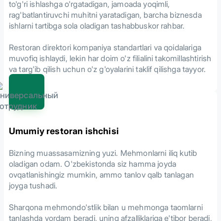
to'g'ri ishlashga o'rgatadigan, jamoada yoqimli,
rag'batlantiruvchi muhitni yaratadigan, barcha biznesda
ishlarni tartibga sola oladigan tashabbuskor rahbar.
Restoran direktori kompaniya standartlari va qoidalariga
muvofiq ishlaydi, lekin har doim o'z filialini takomillashtirish
va targ'ib qilish uchun o'z g'oyalarini taklif qilishga tayyor.
Umumiy restoran ishchisi
Bizning muassasamizning yuzi. Mehmonlarni iliq kutib
oladigan odam. O'zbekistonda siz hamma joyda
ovqatlanishingiz mumkin, ammo tanlov qalb tanlagan
joyga tushadi.
Sharqona mehmondo'stlik bilan u mehmonga taomlarni
tanlashda yordam beradi, uning afzalliklariga e'tibor beradi,