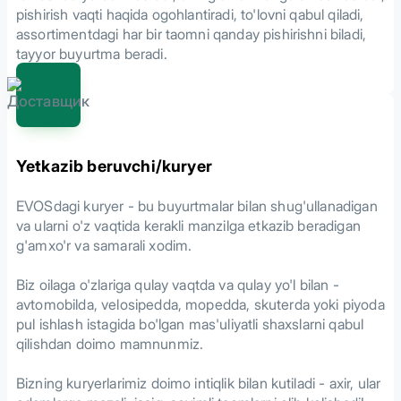
pishirish vaqti haqida ogohlantiradi, to'lovni qabul qiladi,
assortimentdagi har bir taomni qanday pishirishni biladi,
tayyor buyurtma beradi.
Yetkazib beruvchi/kuryer
EVOSdagi kuryer - bu buyurtmalar bilan shug'ullanadigan
va ularni o'z vaqtida kerakli manzilga etkazib beradigan
g'amxo'r va samarali xodim.
Biz oilaga o'zlariga qulay vaqtda va qulay yo'l bilan -
avtomobilda, velosipedda, mopedda, skuterda yoki piyoda
pul ishlash istagida bo'lgan mas'uliyatli shaxslarni qabul
qilishdan doimo mamnunmiz.
Bizning kuryerlarimiz doimo intiqlik bilan kutiladi - axir, ular