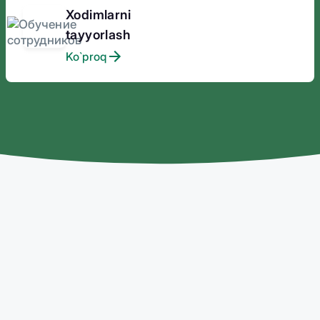
Xodimlarni
tayyorlash
Ko`proq