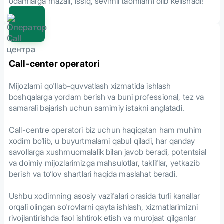
odamlarga mazali, issiq, sevimli taomlarni olib kelishadi!
Call-center operatori
Mijozlarni qo'llab-quvvatlash xizmatida ishlash
boshqalarga yordam berish va buni professional, tez va
samarali bajarish uchun samimiy istakni anglatadi.
Call-centre operatori biz uchun haqiqatan ham muhim
xodim bo‘lib, u buyurtmalarni qabul qiladi, har qanday
savollarga xushmuomalalik bilan javob beradi, potentsial
va doimiy mijozlarimizga mahsulotlar, takliflar, yetkazib
berish va to‘lov shartlari haqida maslahat beradi.
Ushbu xodimning asosiy vazifalari orasida turli kanallar
orqali olingan so'rovlarni qayta ishlash, xizmatlarimizni
rivojlantirishda faol ishtirok etish va murojaat qilganlar