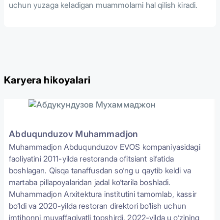
uchun yuzaga keladigan muammolarni hal qilish kiradi.
Karyera hikoyalari
Abduqunduzov Muhammadjon
Muhammadjon Abduqunduzov EVOS kompaniyasidagi
faoliyatini 2011-yilda restoranda ofitsiant sifatida
boshlagan. Qisqa tanaffusdan so‘ng u qaytib keldi va
martaba pillapoyalaridan jadal ko‘tarila boshladi.
Muhammadjon Arxitektura institutini tamomlab, kassir
bo‘ldi va 2020-yilda restoran direktori bo‘lish uchun
imtihonni muvaffaqiyatli topshirdi. 2022-yilda u o‘zining