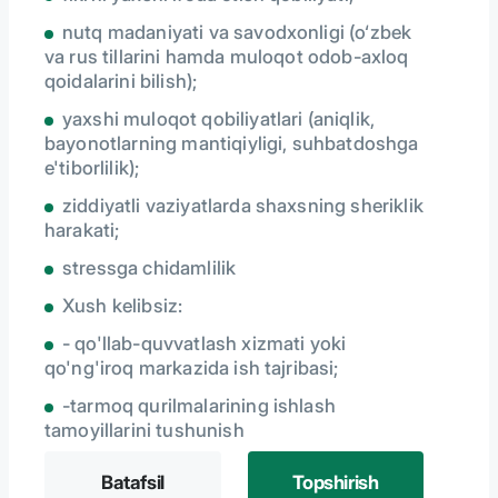
nutq madaniyati va savodxonligi (o‘zbek
va rus tillarini hamda muloqot odob-axloq
qoidalarini bilish);
yaxshi muloqot qobiliyatlari (aniqlik,
bayonotlarning mantiqiyligi, suhbatdoshga
e'tiborlilik);
ziddiyatli vaziyatlarda shaxsning sheriklik
harakati;
stressga chidamlilik
Xush kelibsiz:
- qo'llab-quvvatlash xizmati yoki
qo'ng'iroq markazida ish tajribasi;
-tarmoq qurilmalarining ishlash
tamoyillarini tushunish
Batafsil
Topshirish