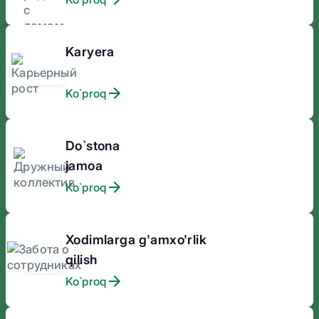
Karyera
Ko`proq
Do`stona
jamoa
Ko`proq
Xodimlarga g'amxo'rlik
qilish
Ko`proq