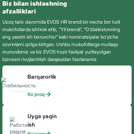
Biz bilan ishlashning
afzalliklari
Uzoq tarix davomida EVOS HR brendi bir necha bor turli
mukofotlarda ishtirok etib, “Yil brendi”, “O‘zbekistonning
eng yaxshi ish beruvchisi” kabi nominatsiyalar bo‘yicha
sovrinlarni qo‘lga kiritgan. Ushbu mukofotlarga mutlaqo
munosibmiz va biz EVOS hozir faoliyat yuritayotgan
biznesni rivojlantirish darajasidan faxrlanamiz
Barqarorlik
Ko`proq
Uyga yaqin
ish
Ko`proq