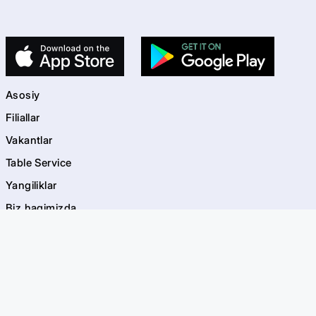
Asosiy
Filiallar
Vakantlar
Table Service
Yangiliklar
Biz haqimizda
Kontaktlar
kids
Bolalar maydonchalari
Akvagrim
EVOS Bayramlar