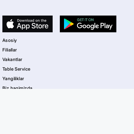
Asosiy
Filiallar
Vakantlar
Table Service
Yangiliklar
Biz haqimizda
Kontaktlar
kids
Bolalar maydonchalari
Akvagrim
EVOS Bayramlar