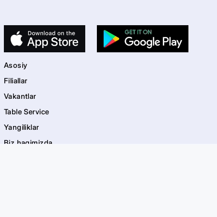
Asosiy
Filiallar
Vakantlar
Table Service
Yangiliklar
Biz haqimizda
Kontaktlar
kids
Bolalar maydonchalari
Akvagrim
EVOS Bayramlar