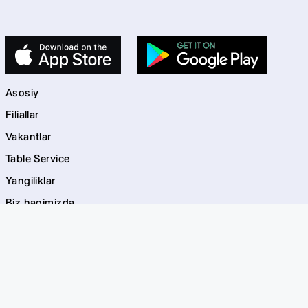
Asosiy
Filiallar
Vakantlar
Table Service
Yangiliklar
Biz haqimizda
Kontaktlar
kids
Bolalar maydonchalari
Akvagrim
EVOS Bayramlar