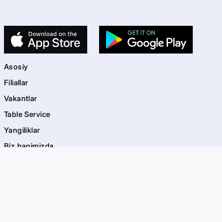
Asosiy
Filiallar
Vakantlar
Table Service
Yangiliklar
Biz haqimizda
Kontaktlar
kids
Bolalar maydonchalari
Akvagrim
EVOS Bayramlar