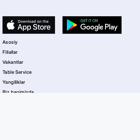
Asosiy
Filiallar
Vakantlar
Table Service
Yangiliklar
Biz haqimizda
Kontaktlar
kids
Bolalar maydonchalari
Akvagrim
EVOS Bayramlar