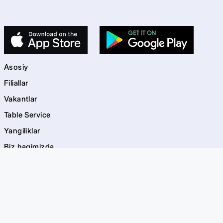
Asosiy
Filiallar
Vakantlar
Table Service
Yangiliklar
Biz haqimizda
Kontaktlar
kids
Bolalar maydonchalari
Akvagrim
EVOS Bayramlar