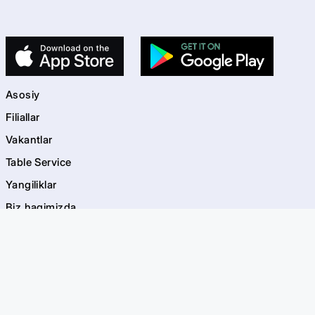
Asosiy
Filiallar
Vakantlar
Table Service
Yangiliklar
Biz haqimizda
Kontaktlar
kids
Bolalar maydonchalari
Akvagrim
EVOS Bayramlar