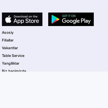
Asosiy
Filiallar
Vakantlar
Table Service
Yangiliklar
Biz haqimizda
Kontaktlar
kids
Bolalar maydonchalari
Akvagrim
EVOS Bayramlar