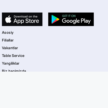
Asosiy
Filiallar
Vakantlar
Table Service
Yangiliklar
Biz haqimizda
Kontaktlar
kids
Bolalar maydonchalari
Akvagrim
EVOS Bayramlar