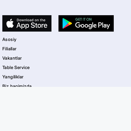
Asosiy
Filiallar
Vakantlar
Table Service
Yangiliklar
Biz haqimizda
Kontaktlar
kids
Bolalar maydonchalari
Akvagrim
EVOS Bayramlar