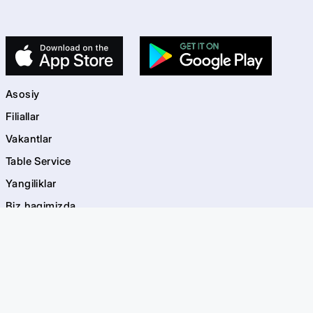
Asosiy
Filiallar
Vakantlar
Table Service
Yangiliklar
Biz haqimizda
Kontaktlar
kids
Bolalar maydonchalari
Akvagrim
EVOS Bayramlar