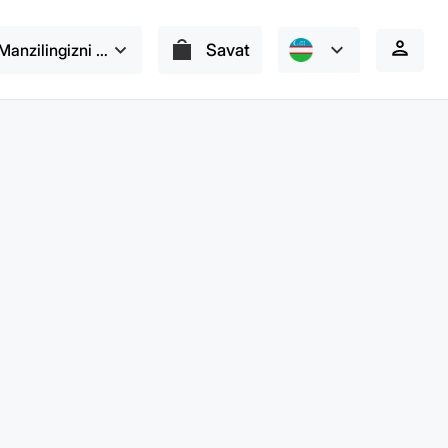
Manzilingizni tanlang
Savat