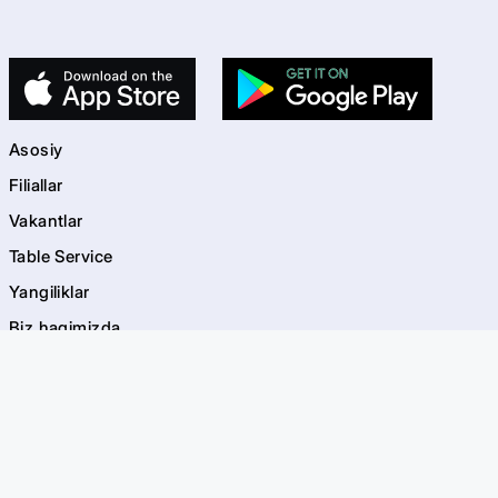
Asosiy
Filiallar
Vakantlar
Table Service
Yangiliklar
Biz haqimizda
Kontaktlar
kids
Bolalar maydonchalari
Akvagrim
EVOS Bayramlar