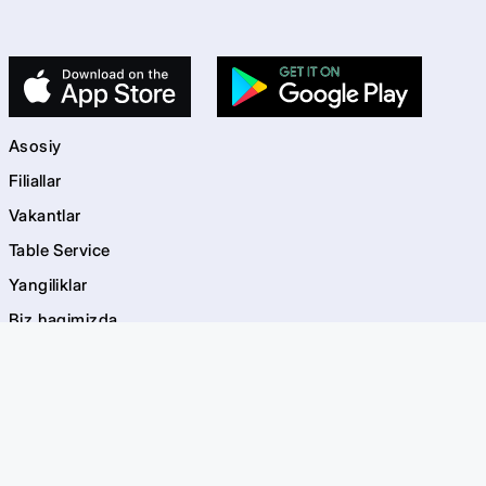
Asosiy
Filiallar
Vakantlar
Table Service
Yangiliklar
Biz haqimizda
Kontaktlar
kids
Bolalar maydonchalari
Akvagrim
EVOS Bayramlar