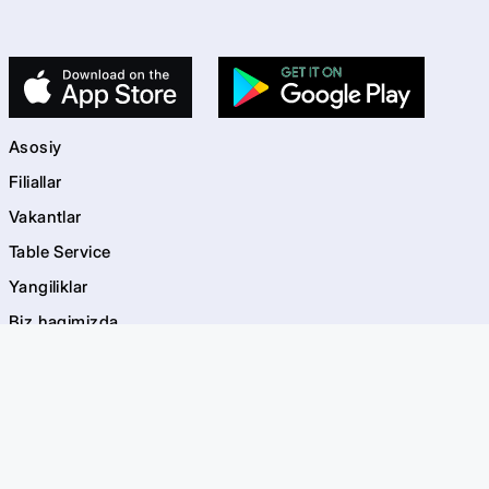
Asosiy
Filiallar
Vakantlar
Table Service
Yangiliklar
Biz haqimizda
Kontaktlar
kids
Bolalar maydonchalari
Akvagrim
EVOS Bayramlar