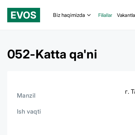
Biz haqimizda
Filiallar
Vakantla
052-Katta qa'ni
г. 
Manzil
Ish vaqti