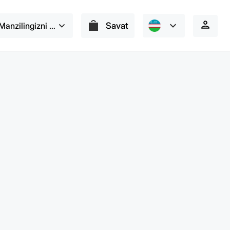
Manzilingizni tanlang
Savat