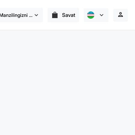
Manzilingizni tanlang
Savat