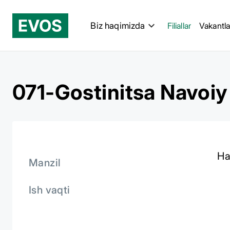
Biz haqimizda
Filiallar
Vakantla
071-Gostinitsa Navoiy
На
Manzil
Ish vaqti